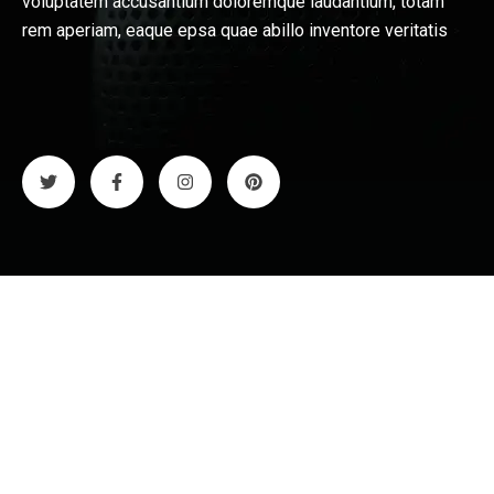
voluptatem accusantium doloremque laudantium, totam
rem aperiam, eaque epsa quae abillo inventore veritatis