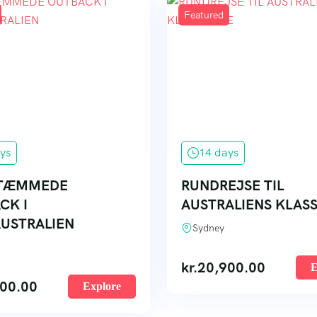
Featured
ys
14 days
UTÆMMEDE
RUNDREJSE TIL
CK I
AUSTRALIENS KLAS
USTRALIEN
Sydney
kr.
20,900.00
E
00.00
Explore