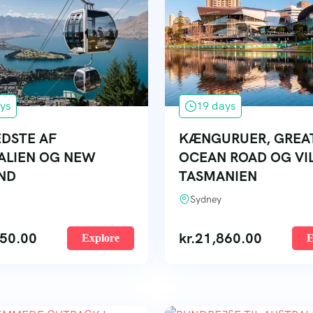
ys
19 days
EDSTE AF
KÆNGURUER, GREA
ALIEN OG NEW
OCEAN ROAD OG VI
ND
TASMANIEN
Sydney
50.00
kr.
21,860.00
Explore
E