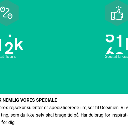
1
3
6
8
k
tal Tours
Social Like
R NEMLIG VORES SPECIALE
res rejsekonsulenter er specialiserede i rejser til Oceanien. Vi v
ing, som du ikke selv skal bruge tid på. Har du brug for inspiration
 for dig.