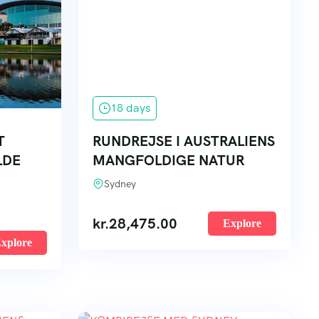
18 days
T
RUNDREJSE I AUSTRALIENS
LDE
MANGFOLDIGE NATUR
Sydney
kr.
28,475.00
Explore
xplore