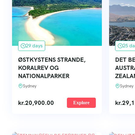
29 days
25 da
ØSTKYSTENS STRANDE,
DET B
KORALREV OG
AUSTR
NATIONALPARKER
ZEALA
Sydney
Sydney
kr.
20,900.00
kr.
29,1
Explore