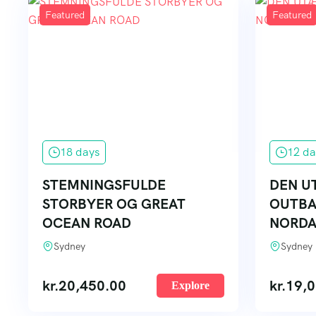
Featured
Featured
18 days
12 da
STEMNINGSFULDE
DEN 
STORBYER OG GREAT
OUTBA
OCEAN ROAD
NORDA
Sydney
Sydney
kr.
20,450.00
kr.
19,0
Explore