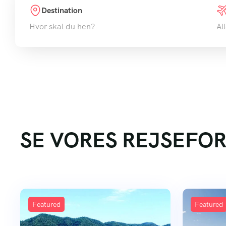
Destination
Hvor skal du hen?
Al
SE VORES REJSEFO
Featured
Featured