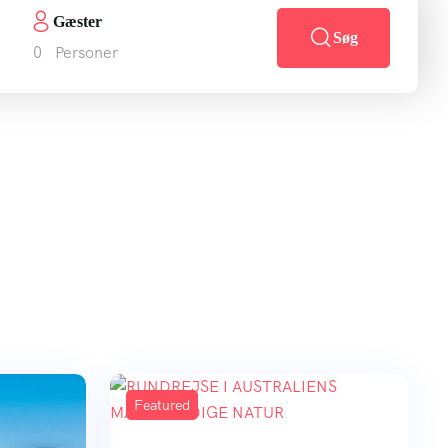
Get Started
Gæster
Søg
0
Personer
Featured