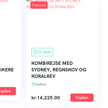
Featured
13 days
KOMBIREJSE MED
SIKERE
SYDNEY, REGNSKOV OG
KORALREV
Sydney
xplore
kr.
14,225.00
Explore