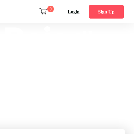
0
Login
Sign Up
Rejs
til
ustralien
ip for planlægningen – over 50 rejser venter på dig.