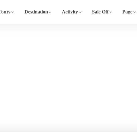
Tours
Destination
Activity
Sale Off
Page
A
Sl