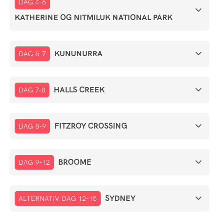
DAG 4-6
KATHERINE OG NITMILUK NATIONAL PARK
KUNUNURRA
DAG 6-7
HALLS CREEK
DAG 7-8
FITZROY CROSSING
DAG 8-9
BROOME
DAG 9-12
SYDNEY
ALTERNATIV DAG 12-15