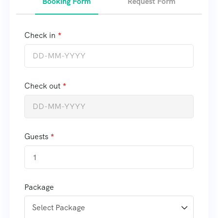
Booking Form
Request Form
Check in
Check out
Guests
1
Package