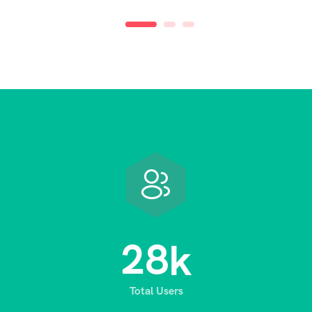
2
8
k
Total Users