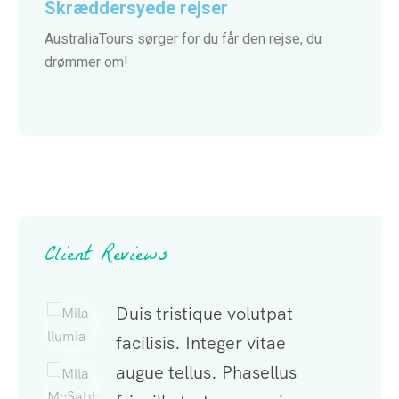
Skræddersyede rejser
AustraliaTours sørger for du får den rejse, du
drømmer om!
Client Reviews
ue volutpat
Duis tristique volutpat
Duis tris
teger vitae
facilisis. Integer vitae
facilisis.
. Phasellus
augue tellus. Phasellus
augue tel