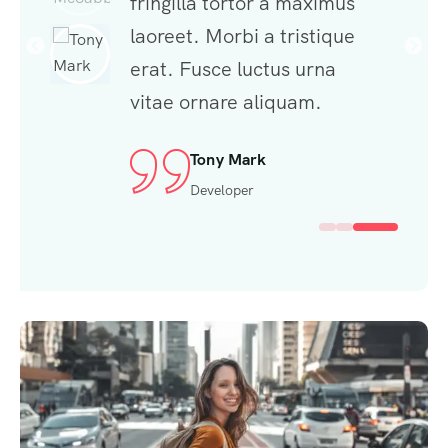
rtor a maximus
fringilla tortor a maximus
fringilla
bi a tristique
laoreet. Morbi a tristique
laoreet. 
luctus urna
erat. Fusce luctus urna
erat. Fu
e aliquam.
vitae ornare aliquam.
vitae or
Mark
Mila llumia
Mi
per
Freelance Designer
Fr