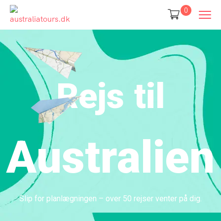
0
Rejs
til
Australien
Slip for planlægningen – over 50 rejser venter på dig.