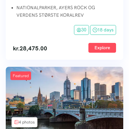
NATIONALPARKER, AYERS ROCK OG
VERDENS STØRSTE KORALREV
30
18 days
kr.
28,475.00
Explore
Featured
4 photos